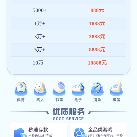
天 × 24 小时不间断在线，响应高效，快速
协助解决访问、账号、数据使用等问题，服
务可靠，沟通顺畅。
隐私与数据保护
采用多重加密策略与权限控制机制，全方位
保障用户信息与数据交互安全。芒果体育官
网 始终坚持以用户隐私为首要原则，守护每
一次访问。
高效系统响应
无论是赛事浏览、数据调用或内容切换，系
统响应均保持毫秒级速度，极大提升使用流
畅度，让您高效获取 芒果体育(中国)官方网