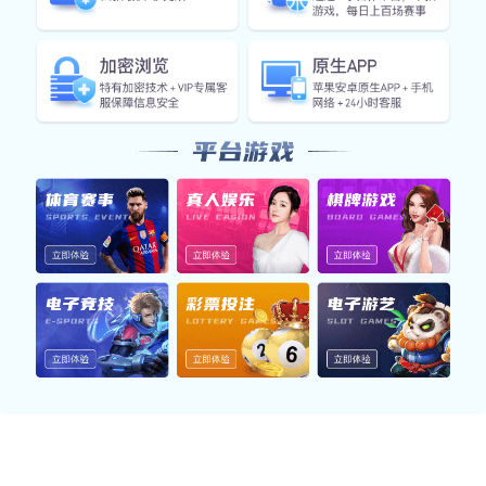
站-登录入口 数据资源。
互动社群生态
构建多维度互动模块，汇聚分析、评论与赛
事讨论社区，提升用户黏性与归属感。无论
新手还是资深用户，都能在 芒果体育官网
找到自己的话语场。
五大功能专区标签切换
一键切换你想了解的功能模块，内容直观明了，适合用户快速