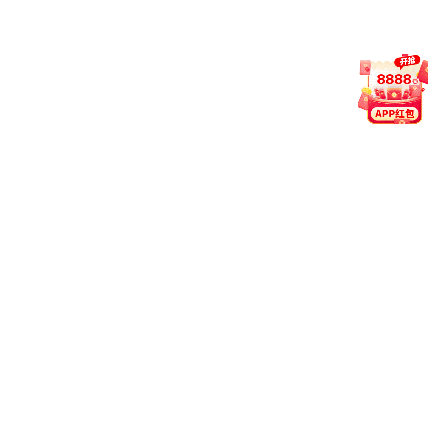
网用户偏好提供个性推送。
v6.2.0：
新增“热投榜”，自动聚合平台高关注赛事，便于快
速浏览。
v5.9.2：
话题聚合功能加入，集中展示当日热议赛事与趋
势。
界面与交互
v6.3.0：
全局交互动效优化，页面滚动与模块切换更流
畅。
v6.1.3：
夜间模式字体与背景对比度调整，提升阅读舒适
度。
v6.0.0：
视觉风格全面焕新，支持浅色与暗色模式自动切
换。